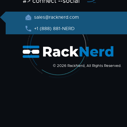
#> connect --social
sales@racknerd.com
+1 (888) 881-NERD
© 2026 RackNerd, All Rights Reserved.