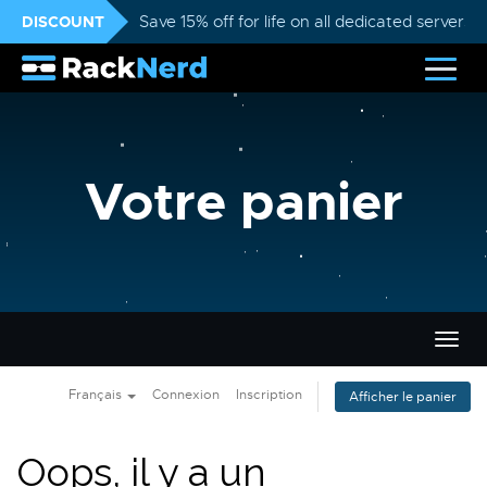
DISCOUNT
Save 15% off for life on all dedicated servers
Votre panier
Bascu
la
navig
Français
Connexion
Inscription
Afficher le panier
Oops, il y a un