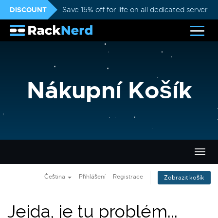
DISCOUNT
Save 15% off for life on all dedicated servers
Nákupní Košík
Přep
navig
Čeština
Přihlášení
Registrace
Zobrazit košík
Jejda, je tu problém...