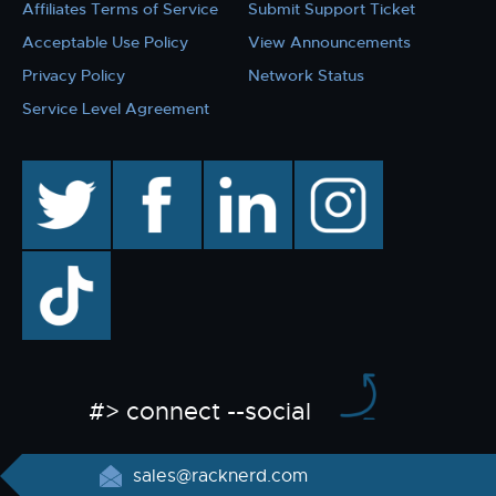
Affiliates Terms of Service
Submit Support Ticket
Acceptable Use Policy
View Announcements
Privacy Policy
Network Status
Service Level Agreement
twitter
facebook
linkedin
instagram
TikTok
#> connect --social
sales@racknerd.com