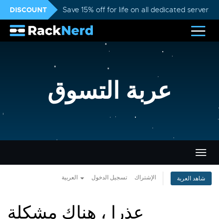
DISCOUNT
Save 15% off for life on all dedicated servers
عربة التسوق
تبديل
التنقل
الإشتراك
تسجيل الدخول
العربية
شاهد العربة
عذرا ، هناك مشكلة