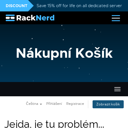
DISCOUNT
Save 15% off for life on all dedicated servers
Nákupní Košík
Přep
navig
Čeština
Přihlášení
Registrace
Zobrazit košík
Jejda, je tu problém...