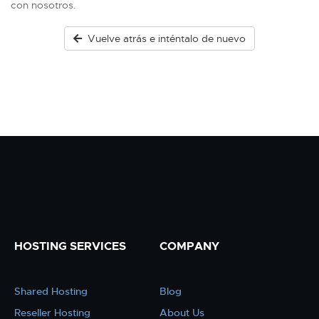
con nosotros.
Vuelve atrás e inténtalo de nuevo
HOSTING SERVICES
COMPANY
Shared Hosting
Blog
Reseller Hosting
About Us