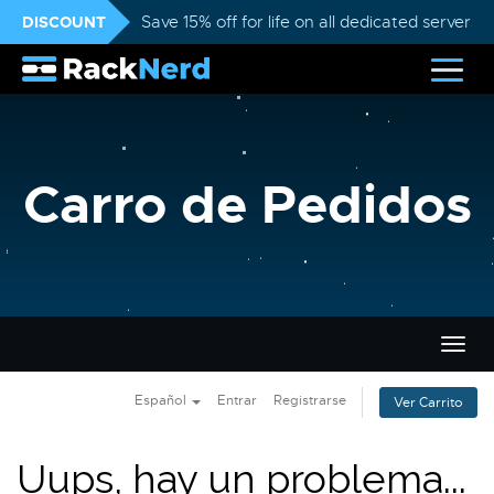
DISCOUNT
Save 15% off for life on all dedicated servers
Carro de Pedidos
Alter
Nave
Español
Entrar
Registrarse
Ver Carrito
Uups, hay un problema...