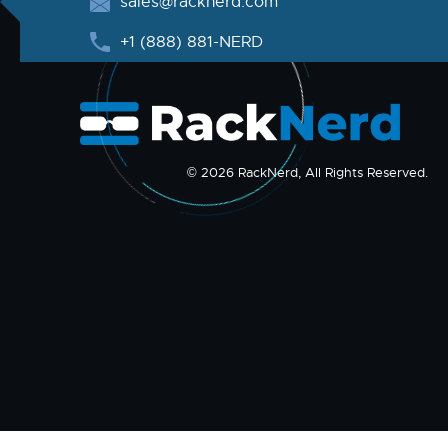
sales@racknerd.com
+1 (888) 881-NERD
© 2026 RackNerd, All Rights Reserved.