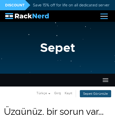
DISCOUNT
Save 15% off for life on all dedicated servers
Sepet
Gezi
değiş
Türkçe
Giriş
Kayıt
Sepeti Görüntüle
Üzgünüz, bir sorun var...