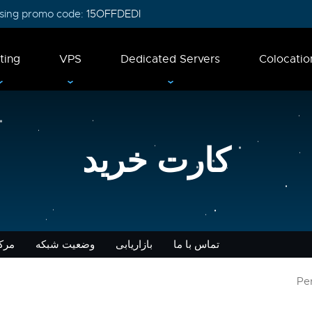
 using promo code:
15OFFDEDI
ting
VPS
Dedicated Servers
Colocatio
کارت خرید
تماس با ما
بازاریابی
وضعیت شبکه
مرک
Pe