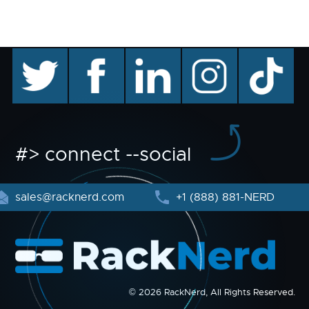
twitter
facebook
linkedin
instagram
TikTok
#> connect --social
sales@racknerd.com
+1 (888) 881-NERD
© 2026 RackNerd, All Rights Reserved.