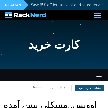
DISCOUNT
Save 15% off for life on all dedicated servers
کارت خرید
تغییر
ضعیت
اوبری
Persian
ورود
ثبت نام
مشاهده کارت خرید
اووپس...مشکلی پیش آمده